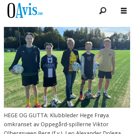
HEGE OG GUTTA: Klubbleder Hege Frøya
omkranset av Oppegård-spillerne Viktor
Olbergsveen Berg (f.v.), Leo Alexander Dolega,