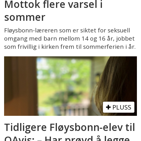
Mottok flere varsel i
sommer
Fløysbonn-læreren som er siktet for seksuell
omgang med barn mellom 14 og 16 år, jobbet
som frivillig i kirken frem til sommerferien i år.
PLUSS
Tidligere Fløysbonn-elev til
OAvis: – Har prøvd å legge