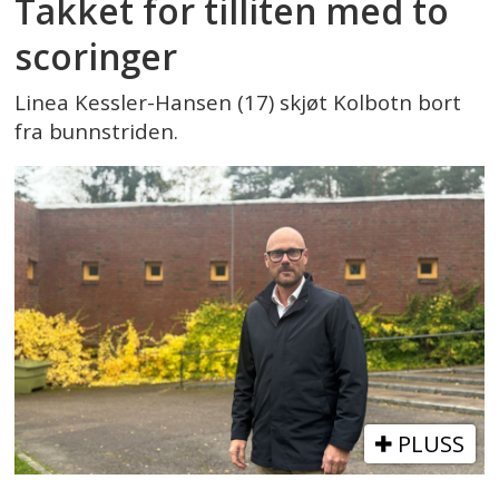
Takket for tilliten med to
scoringer
Linea Kessler-Hansen (17) skjøt Kolbotn bort
fra bunnstriden.
PLUSS