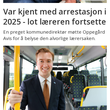
I 1977 ble kisten til oberst Eriksen
Var kjent med arrestasjon i
flyttet til æreslunden på Vår Frelsers
2025 - lot læreren fortsette
gravlund. I 1995 kom det på plass en
statue av Eriksen på Oscarsborg og i
En preget kommunedirektør møtte Oppegård
Avis for å belyse den alvorlige lærersaken.
2008 avduket kong Harald et portrett
av Eriksen i Oslo Militære Samfund.
Kilde:
Wikipedia