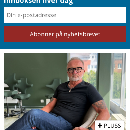
innboksen hver dag
Granskningen landet på en sterkt
kritisk vurdering, Eriksens forklaring
om overgivelsen ble ikke trodd, og i
kommisjonens rapport finnes det
ikke ett rosende ord om Eriksens
avgjørende innsats
Etter hvert som årene gikk og de
politiske og militære sårene grodde,
ble han både blant de militære og
menigmann anerkjent som en stor
krigshelt.
PLUSS