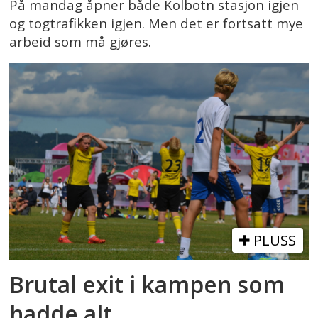
På mandag åpner både Kolbotn stasjon igjen
og togtrafikken igjen. Men det er fortsatt mye
arbeid som må gjøres.
PLUSS
Brutal exit i kampen som
hadde alt