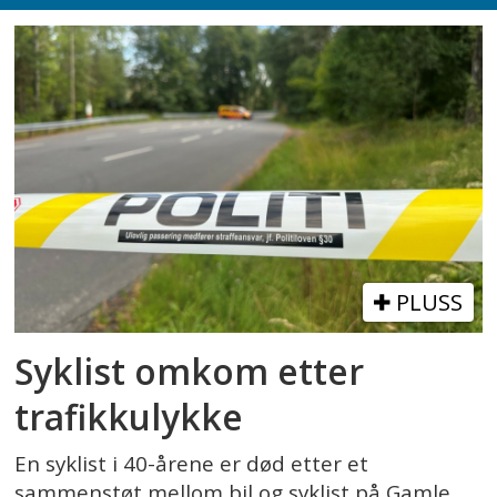
PLUSS
Syklist omkom etter
trafikkulykke
En syklist i 40-årene er død etter et
sammenstøt mellom bil og syklist på Gamle