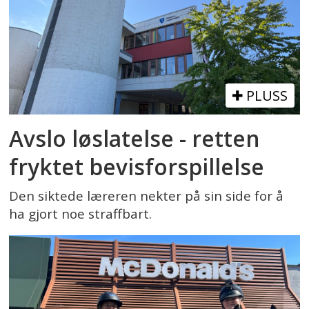
PLUSS
Avslo løslatelse - retten
fryktet bevisforspillelse
Den siktede læreren nekter på sin side for å
ha gjort noe straffbart.