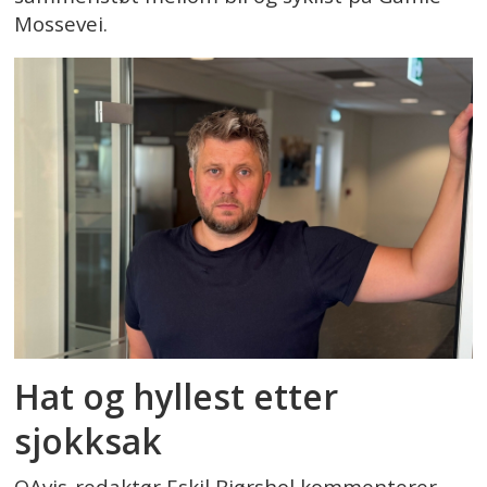
Mossevei.
Hat og hyllest etter
sjokksak
OAvis-redaktør Eskil Bjørshol kommenterer