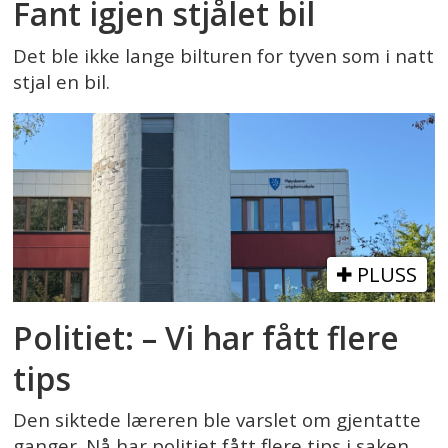
Fant igjen stjålet bil
Det ble ikke lange bilturen for tyven som i natt
stjal en bil.
PLUSS
Politiet: – Vi har fått flere
tips
Den siktede læreren ble varslet om gjentatte
ganger. Nå har politiet fått flere tips i saken.