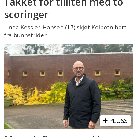
Takket for tilliten med to
scoringer
Linea Kessler-Hansen (17) skjøt Kolbotn bort
fra bunnstriden.
PLUSS