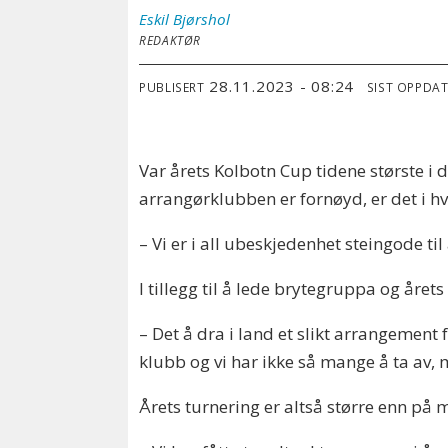
Eskil
Bjørshol
REDAKTØR
28.11.2023 - 08:24
PUBLISERT
SIST OPPDA
Var årets Kolbotn Cup tidene største i de
arrangørklubben er fornøyd, er det i hve
– Vi er i all ubeskjedenhet steingode til
I tillegg til å lede brytegruppa og år
– Det å dra i land et slikt arrangement 
klubb og vi har ikke så mange å ta av, m
Årets turnering er altså større enn på