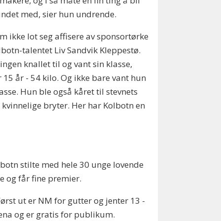
makere, og i så måte en fin ting å bli
undet med, sier hun undrende.
m ikke lot seg affisere av sponsortørke
lbotn-talentet Liv Sandvik Kleppestø.
ingen knallet til og vant sin klasse,
r 15 år - 54 kilo. Og ikke bare vant hun
lasse. Hun ble også kåret til stevnets
 kvinnelige bryter. Her har Kolbotn en
lbotn stilte med hele 30 unge lovende
e og får fine premier.
ørst ut er NM for gutter og jenter 13 -
rena og er gratis for publikum.