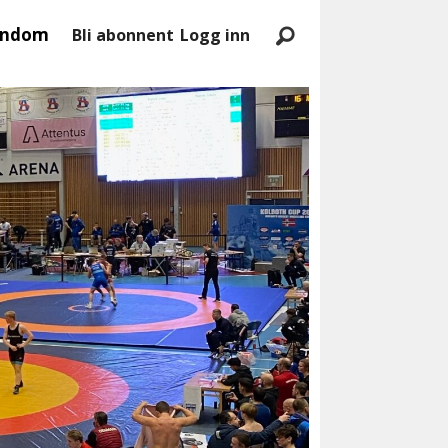
endom
Bli abonnent
Logg inn