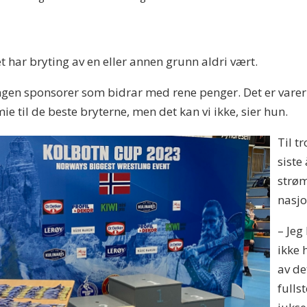
t har bryting av en eller annen grunn aldri vært.
r ingen sponsorer som bidrar med rene penger. Det er vare
 til de beste bryterne, men det kan vi ikke, sier hun.
Til t
siste
strøm
nasjo
– Jeg
ikke 
av de
fulls