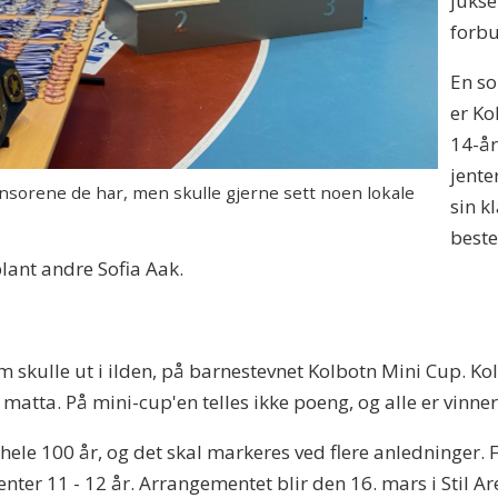
jukse
forb
En so
er Ko
14-år
jente
sorene de har, men skulle gjerne sett noen lokale
sin k
beste
blant andre Sofia Aak.
 skulle ut i ilden, på barnestevnet Kolbotn Mini Cup. Ko
matta. På mini-cup'en telles ikke poeng, og alle er vinner
hele 100 år, og det skal markeres ved flere anledninger. F
enter 11 - 12 år. Arrangementet blir den 16. mars i Stil A