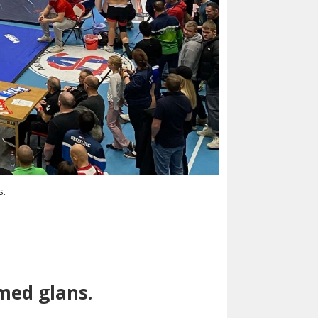
s.
med glans.