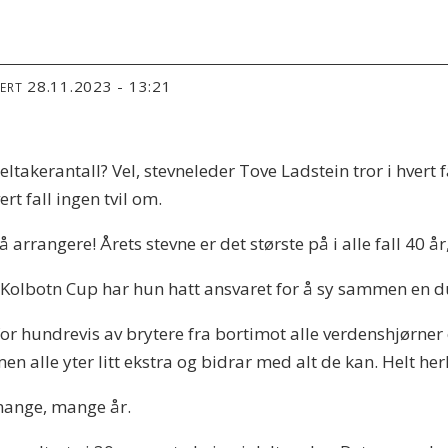
28.11.2023 - 13:21
TERT
ltakerantall? Vel, stevneleder Tove Ladstein tror i hvert fa
rt fall ingen tvil om.
 å arrangere! Årets stevne er det største på i alle fall 40 å
ets Kolbotn Cup har hun hatt ansvaret for å sy sammen en 
for hundrevis av brytere fra bortimot alle verdenshjørner e
en alle yter litt ekstra og bidrar med alt de kan. Helt he
 mange, mange år.