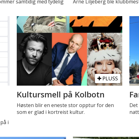
Kommer samtidig med tydelig
Arne Liljeberg ble klubbmest
PLUSS
Kultursmell på Kolbotn
Fa
Høsten blir en eneste stor opptur for den
Det 
som er glad i kortreist kultur.
natt
på i