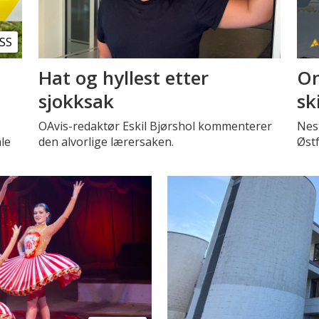
SS
Hat og hyllest etter
Om
sjokksak
sk
OAvis-redaktør Eskil Bjørshol kommenterer
Nest
le
den alvorlige lærersaken.
Øst