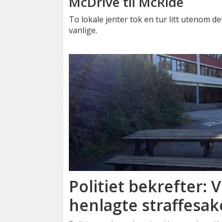
McDrive til McRide
To lokale jenter tok en tur litt utenom de
vanlige.
Politiet bekrefter: V
henlagte straffesak