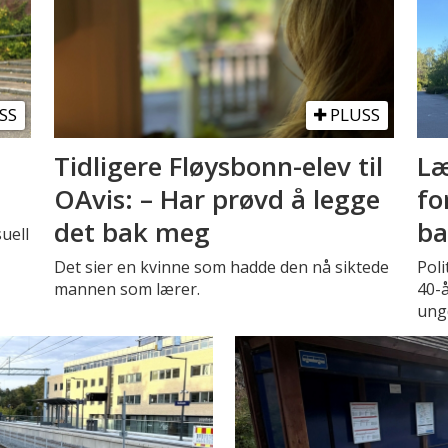
SS
PLUSS
Tidligere Fløysbonn-elev til
Læ
OAvis: – Har prøvd å legge
fo
det bak meg
ba
uell
Det sier en kvinne som hadde den nå siktede
Poli
mannen som lærer.
40-
ung