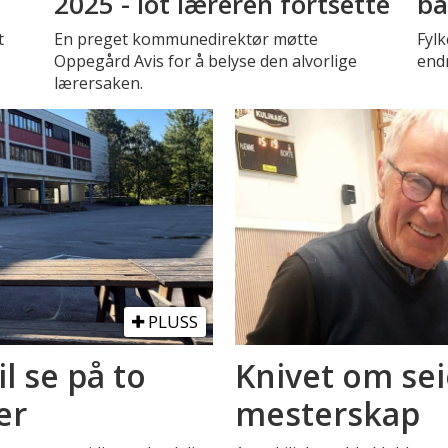
2025 - lot læreren fortsette
ba
t
En preget kommunedirektør møtte
Fyl
Oppegård Avis for å belyse den alvorlige
endr
lærersaken.
PLUSS
il se på to
Knivet om sei
er
mesterskap