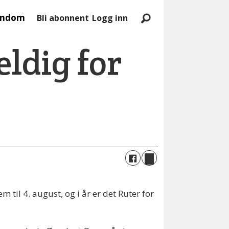
endom
Bli abonnent
Logg inn
eldig for
til 4. august, og i år er det Ruter for