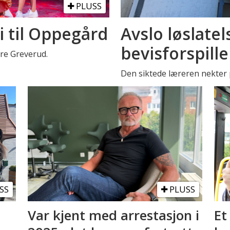
PLUSS
i til Oppegård
Avslo løslatel
bevisforspille
stre Greverud.
Den siktede læreren nekter p
SS
PLUSS
Var kjent med arrestasjon i
Et