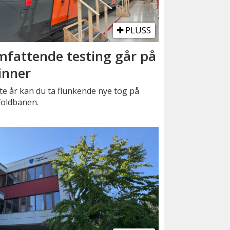
PLUSS
fattende testing går på
inner
e år kan du ta flunkende nye tog på
foldbanen.