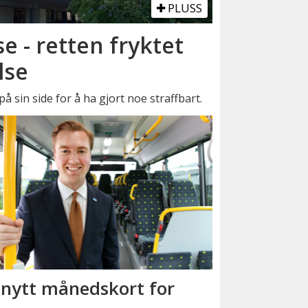
PLUSS
se - retten fryktet
lse
å sin side for å ha gjort noe straffbart.
 nytt månedskort for