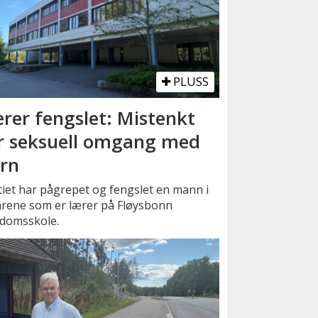
PLUSS
rer fengslet: Mistenkt
r seksuell omgang med
rn
tiet har pågrepet og fengslet en mann i
årene som er lærer på Fløysbonn
domsskole.