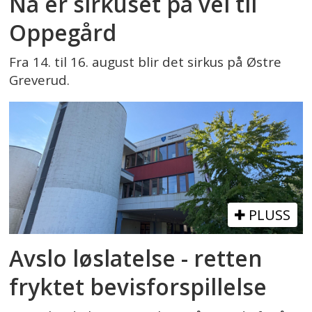
Nå er sirkuset på vei til
Oppegård
Fra 14. til 16. august blir det sirkus på Østre
Greverud.
PLUSS
Avslo løslatelse - retten
fryktet bevisforspillelse