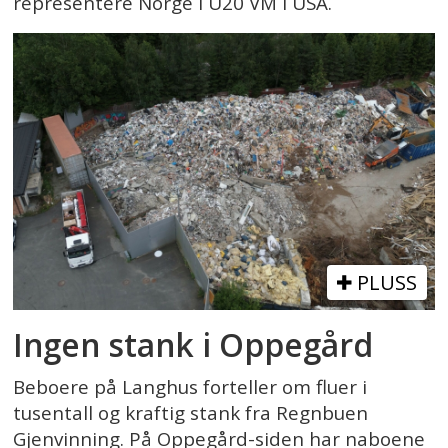
representere Norge i U20 VM i USA.
PLUSS
Ingen stank i Oppegård
Beboere på Langhus forteller om fluer i
tusentall og kraftig stank fra Regnbuen
Gjenvinning. På Oppegård-siden har naboene