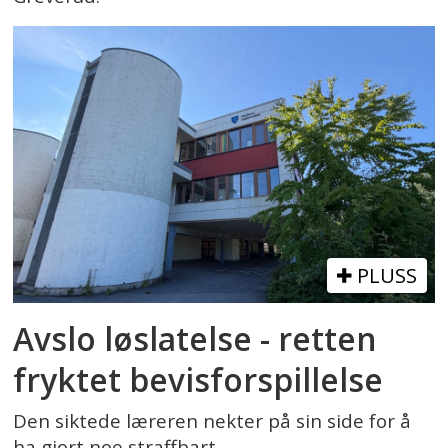
PLUSS
Avslo løslatelse - retten
fryktet bevisforspillelse
Den siktede læreren nekter på sin side for å
ha gjort noe straffbart.