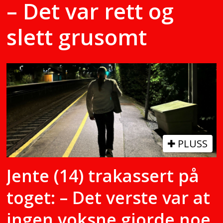
– Det var rett og
slett grusomt
PLUSS
Jente (14) trakassert på
toget: – Det verste var at
ingen voksne gjorde noe