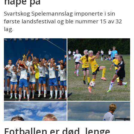
håpe på
Svartskog Spelemannslag imponerte i sin
første landsfestival og ble nummer 15 av 32
lag.
Fotballen er død, lenge