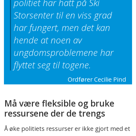
politiet har hatt på Ski
Storsenter til en viss grad
har fungert, men det kan
hende at noen av
ungdomsproblemene har
flyttet seg til togene.
Ordfører Cecilie Pind
Må være fleksible og bruke
ressursene der de trengs
Å øke politiets ressurser er ikke gjort med et