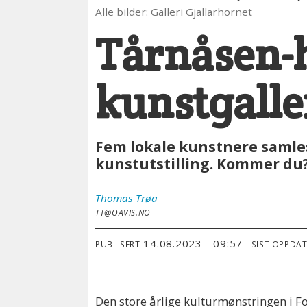
Alle bilder: Galleri Gjallarhornet
Tårnåsen-h
kunstgaller
Fem lokale kunstnere samles 
kunstutstilling. Kommer du
Thomas
Trøa
TT@OAVIS.NO
14.08.2023 - 09:57
PUBLISERT
SIST OPPDA
Den store årlige kulturmønstringen i F