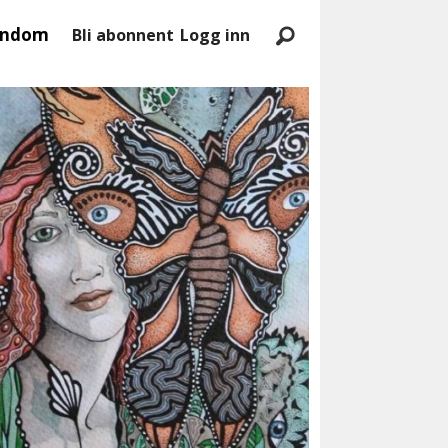
endom
Bli abonnent
Logg inn