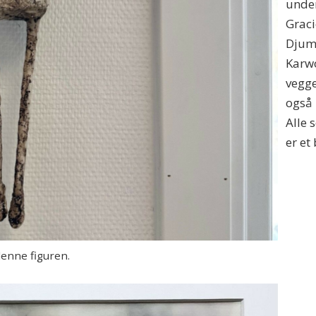
under 
Graci
Djum
Karwo
vegge
også 
Alle 
er et
enne figuren.