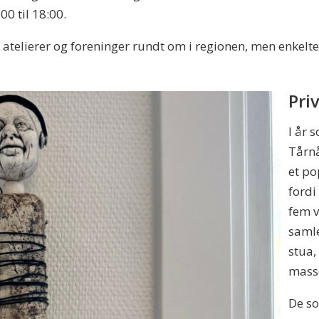
0 til 18:00.
, atelierer og foreninger rundt om i regionen, men enkelt
Pri
I år 
Tårnå
et po
fordi
fem v
samle
stua,
mass
De so