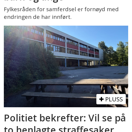
Fylkesråden for samferdsel er fornøyd med
endringen de har innført.
PLUSS
Politiet bekrefter: Vil se på
to henlagte straffesaker