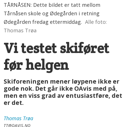
TÅRNÅSEN: Dette bildet er tatt mellom
Tårnåsen skole og Ødegården i retning
Ødegården fredag ettermiddag.
Alle foto:
Thomas Trøa
Vi testet skiføret
før helgen
Skiforeningen mener løypene ikke er
gode nok. Det går ikke OAvis med på,
men en viss grad av entusiastføre, det
er det.
Thomas
Trøa
TT@OAVIS.NO