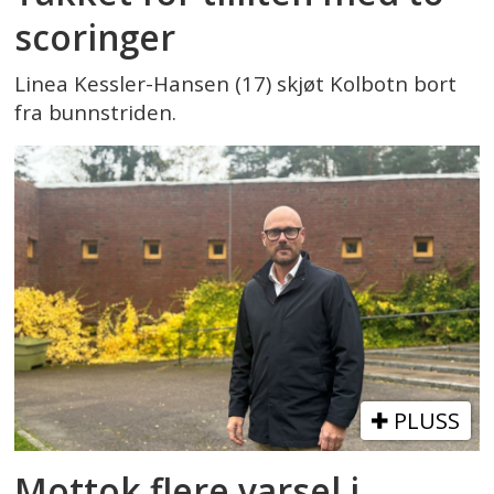
scoringer
Linea Kessler-Hansen (17) skjøt Kolbotn bort
fra bunnstriden.
PLUSS
Mottok flere varsel i