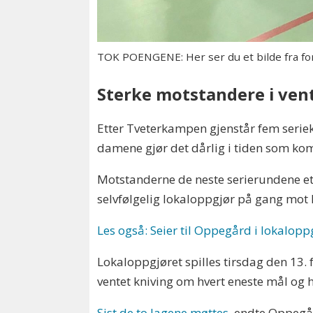
TOK POENGENE: Her ser du et bilde fra fo
Sterke motstandere i vent
Etter Tveterkampen gjenstår fem serie
damene gjør det dårlig i tiden som ko
Motstanderne de neste serierundene et
selvfølgelig lokaloppgjør på gang mot
Les også: Seier til Oppegård i lokalopp
Lokaloppgjøret spilles tirsdag den 13. 
ventet kniving om hvert eneste mål og 
Sist de to lagene møttes
, endte Oppeg