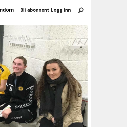
endom
Bli abonnent
Logg inn