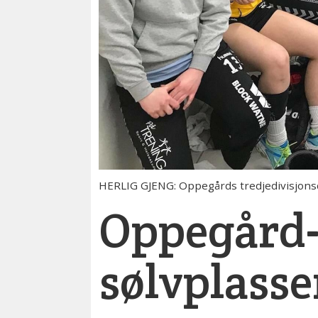
HERLIG GJENG: Oppegårds tredjedivisjonsd
Oppegård-
sølvplass