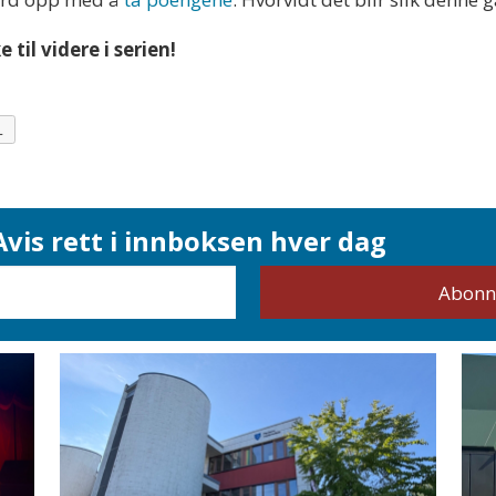
til videre i serien!
L
vis rett i innboksen hver dag