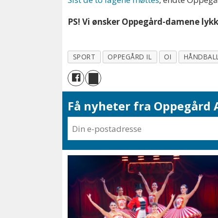
PS! Vi ønsker Oppegård-damene lykke 
SPORT
OPPEGÅRD IL
OI
HÅNDBAL
Få nyheter fra Oppegård A