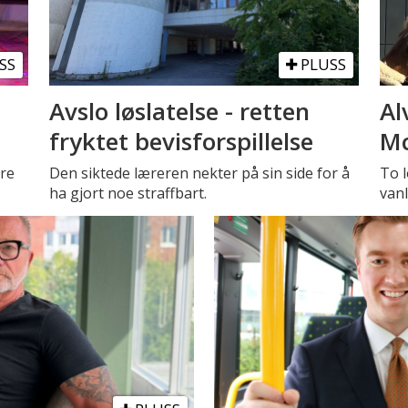
SS
PLUSS
Avslo løslatelse - retten
Al
fryktet bevisforspillelse
Mc
tre
Den siktede læreren nekter på sin side for å
To l
ha gjort noe straffbart.
vanl