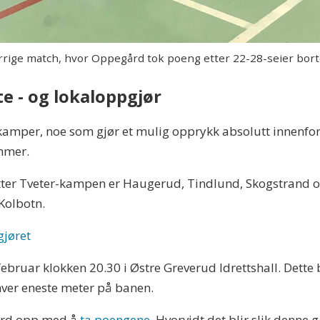
rrige match, hvor Oppegård tok poeng etter 22-28-seier bort
e - og lokaloppgjør
kamper, noe som gjør et mulig opprykk absolutt innenfor
mmer.
ter Tveter-kampen er Haugerud, Tindlund, Skogstrand o
 Kolbotn.
gjøret
februar klokken 20.30 i Østre Greverud Idrettshall. Dette
hver eneste meter på banen.
ård opp med å
ta poengene
. Hvorvidt det blir slik denne 