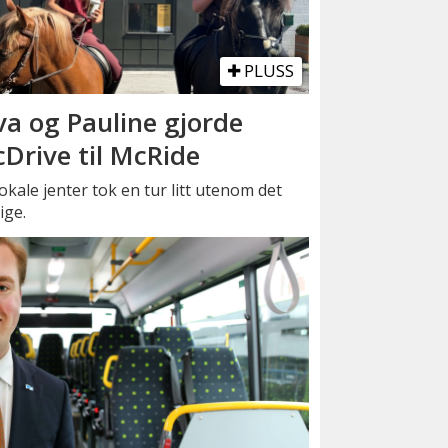
PLUSS
va og Pauline gjorde
Drive til McRide
okale jenter tok en tur litt utenom det
ige.