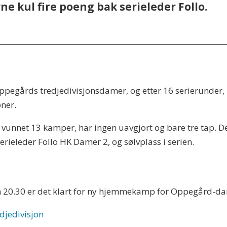
ne kul fire poeng bak serieleder Follo.
pegårds tredjedivisjonsdamer, og etter 16 serierunder, h
ner.
 vunnet 13 kamper, har ingen uavgjort og bare tre tap. D
rieleder Follo HK Damer 2, og sølvplass i serien.
en 20.30 er det klart for ny hjemmekamp for Oppegård-d
djedivisjon