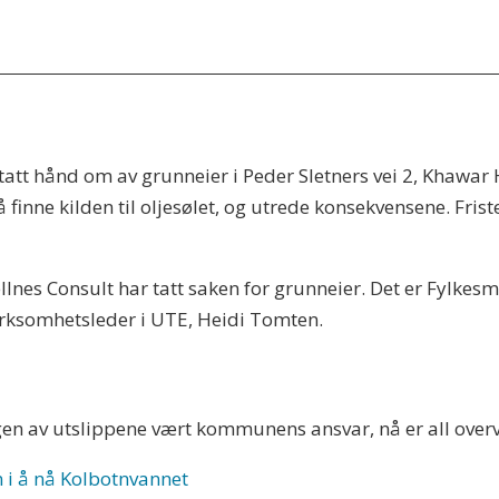
tatt hånd om av grunneier i Peder Sletners vei 2, Khawar 
 finne kilden til oljesølet, og utrede konsekvensene. Friste
llnes Consult har tatt saken for grunneier. Det er Fylk
irksomhetsleder i UTE, Heidi Tomten.
en av utslippene vært kommunens ansvar, nå er all overv
n i å nå Kolbotnvannet