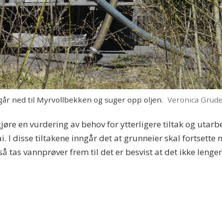
går ned til Myrvollbekken og suger opp oljen.
Veronica Grud
re en vurdering av behov for ytterligere tiltak og utarbei
 I disse tiltakene inngår det at grunneier skal fortsette 
gså tas vannprøver frem til det er besvist at det ikke leng