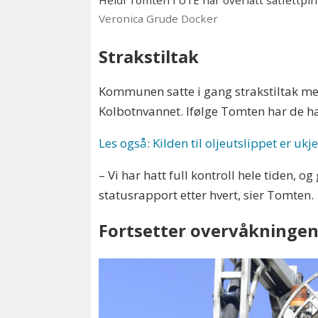
Heidi Tomten i UTE har overlatt satfettpinn
Veronica Grude Docker
Strakstiltak
Kommunen satte i gang strakstiltak med
Kolbotnvannet. Ifølge Tomten har de h
Les også: Kilden til oljeutslippet er ukj
– Vi har hatt full kontroll hele tiden, og
statusrapport etter hvert, sier Tomten.
Fortsetter overvåkninge