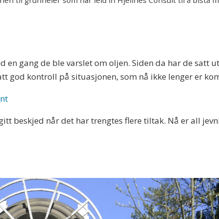
en til grunneier som har leid in Hjellnes Consult til å bistå m
 en gang de ble varslet om oljen. Siden da har de satt u
att god kontroll på situasjonen, som nå ikke lenger er 
ent
 gitt beskjed når det har trengtes flere tiltak. Nå er all jev
n