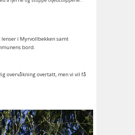
ed å fjerne og stoppe oljeutslippene. .
t lenser i Myrvollbekken samt
kommunens bord.
nlig overvåkning overtatt, men vi vil få