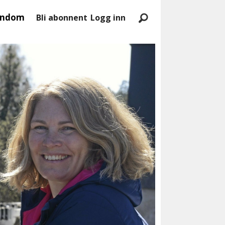
endom
Bli abonnent
Logg inn