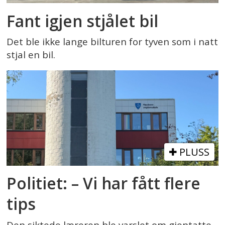
Fant igjen stjålet bil
Det ble ikke lange bilturen for tyven som i natt
stjal en bil.
PLUSS
Politiet: – Vi har fått flere
tips
Den siktede læreren ble varslet om gjentatte