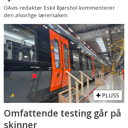
OAvis-redaktør Eskil Bjørshol kommenterer
den alvorlige lærersaken.
PLUSS
Omfattende testing går på
skinner