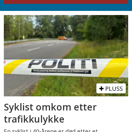
PLUSS
Syklist omkom etter
trafikkulykke
En syklist i 40-årene er død etter et