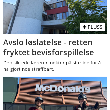
PLUSS
Avslo løslatelse - retten
fryktet bevisforspillelse
Den siktede læreren nekter på sin side for å
ha gjort noe straffbart.