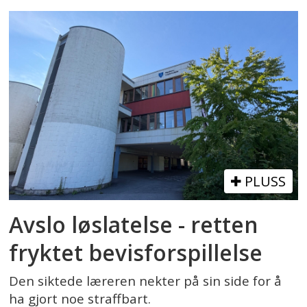
PLUSS
Avslo løslatelse - retten
fryktet bevisforspillelse
Den siktede læreren nekter på sin side for å
ha gjort noe straffbart.