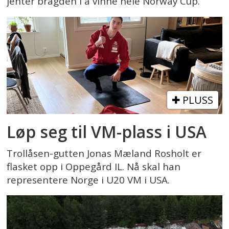
jenter bragden i å vinne hele Norway Cup.
PLUSS
Løp seg til VM-plass i USA
Trollåsen-gutten Jonas Mæland Rosholt er
flasket opp i Oppegård IL. Nå skal han
representere Norge i U20 VM i USA.