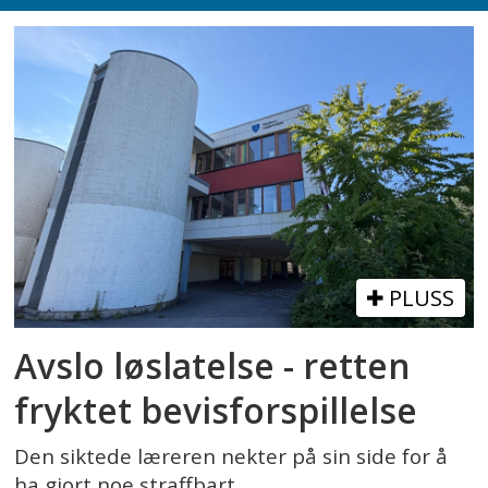
PLUSS
Avslo løslatelse - retten
fryktet bevisforspillelse
Den siktede læreren nekter på sin side for å
ha gjort noe straffbart.