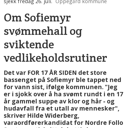
sjekk fredag 26. juli.
Oppegård kommune
Om Sofiemyr
svømmehall og
sviktende
vedlikeholdsrutiner
Det var FOR 17 ÅR SIDEN det store
bassenget på Sofiemyr ble tappet ned
for vann sist, ifølge kommunen. "Jeg
er i sjokk over å ha svømt rundt i en 17
år gammel suppe av klor og hår - og
hudavfall fra et utall av mennesker",
skriver Hilde Widerberg,
varaordførerkandidat for Nordre Follo