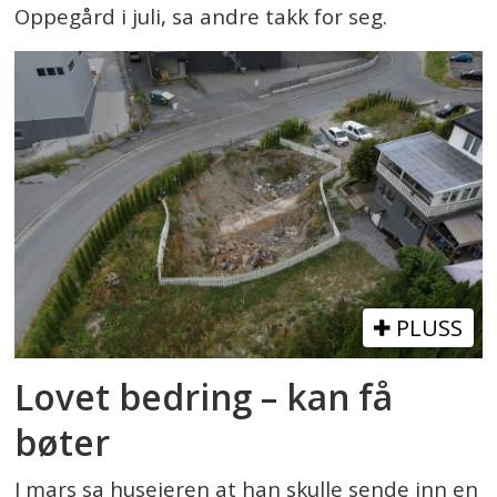
Oppegård i juli, sa andre takk for seg.
PLUSS
Lovet bedring – kan få
bøter
I mars sa huseieren at han skulle sende inn en