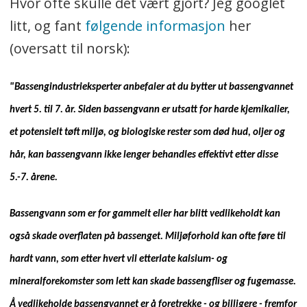
Hvor ofte skulle det vært gjort? Jeg googlet
litt, og fant
følgende informasjon
her
(oversatt til norsk):
"Bassengindustrieksperter anbefaler at du bytter ut bassengvannet
hvert 5. til 7. år. Siden bassengvann er utsatt for harde kjemikalier,
et potensielt tøft miljø, og biologiske rester som død hud, oljer og
hår, kan bassengvann ikke lenger behandles effektivt etter disse
5.-7. årene.
Bassengvann som er for gammelt eller har blitt vedlikeholdt kan
også skade overflaten på bassenget. Miljøforhold kan ofte føre til
hardt vann, som etter hvert vil etterlate kalsium- og
mineralforekomster som lett kan skade bassengfliser og fugemasse.
Å vedlikeholde bassengvannet er å foretrekke - og billigere - fremfor