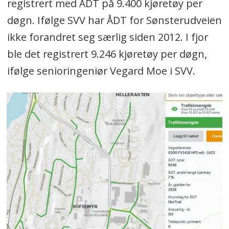
registrert med ÅDT på 9.400 kjøretøy per
døgn. Ifølge SVV har ÅDT for Sønsterudveien
ikke forandret seg særlig siden 2012. I fjor
ble det registrert 9.246 kjøretøy per døgn,
ifølge senioringeniør Vegard Moe i SVV.