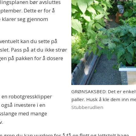
slingsplanen bør avsluttes
ptember. Dette er for å
de klarer seg gjennom
Eventuelt kan du sette på
let. Pass på at du ikke strør
gen på pakken for å dosere
GRØNSAKSBED: Det er enkelt
 en robotgressklipper
paller. Husk å kle dem inn me
 også investere i en
Stubberudlien
gsslange med mange
v.
 grep du kan vurdere for å få en flott og lettstelt hage.