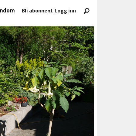
endom
Bli abonnent
Logg inn