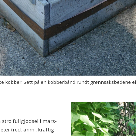
e kobber. Sett på en kobberbånd rundt grønnsaksbedene ell
strø fullgjødsel i mars-
eter (red. anm.: kraftig