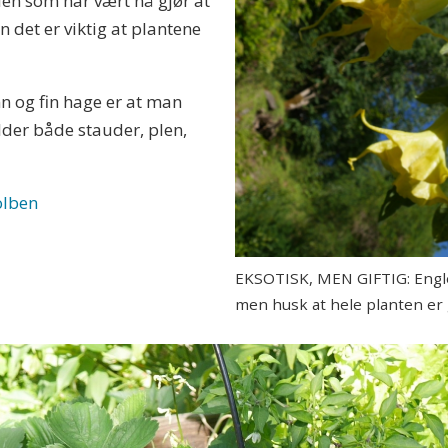
en som har vært nå gjør at
n det er viktig at plantene
nn og fin hage er at man
elder både stauder, plen,
olben
EKSOTISK, MEN GIFTIG: Engle
men husk at hele planten er g