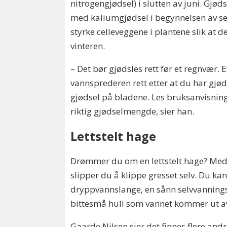
nitrogengjødsel) i slutten av juni. Gjød
med kaliumgjødsel i begynnelsen av se
styrke celleveggene i plantene slik at 
vinteren.
– Det bør gjødsles rett før et regnvær. 
vannsprederen rett etter at du har gjøds
gjødsel på bladene. Les bruksanvisnin
riktig gjødselmengde, sier han.
Lettstelt hage
Drømmer du om en lettstelt hage? Med
slipper du å klippe gresset selv. Du kan
dryppvannslange, en sånn selvvannin
bittesmå hull som vannet kommer ut a
Gaarde Nilsen sier det finnes flere andre