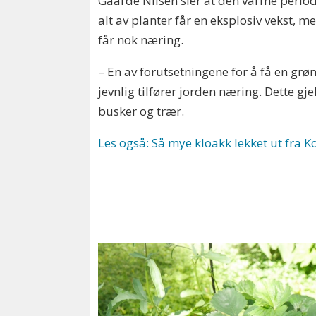
Gaarde Nilsen sier at den varme period
alt av planter får en eksplosiv vekst, me
får nok næring.
– En av forutsetningene for å få en grø
jevnlig tilfører jorden næring. Dette gj
busker og trær.
Les også: Så mye kloakk lekket ut fra K