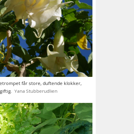
trompet får store, duftende klokker,
iftig.
Yana Stubberudlien