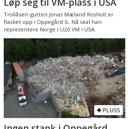
Løp seg til VM-plass i USA
Trollåsen-gutten Jonas Mæland Rosholt er
flasket opp i Oppegård IL. Nå skal han
representere Norge i U20 VM i USA.
PLUSS
Ingen stank i Oppegård