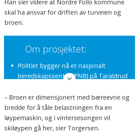
Han sier videre at Nordre Follo kommune
skal ha ansvar for driften av turveien og
broen.
Om prosjektet:
Politiet bygger nå et nasjonalt
beredskapssenter (PNB) på Taraldrud
til en prislapp på rundt 2,7 milliarder
kroner. Hovedatkomsten skal være
– Broen er dimensjonert med bæreevne og
fra rundkjøringen ved
bredde for å tåle belastningen fra en
Taraldrudkrysset.
løypemaskin, og i vintersesongen vil
skiløypen gå her, sier Torgersen.
Tiltakshaver og byggherre er Justis-