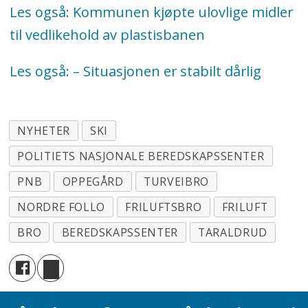
og beredskapsdepartementet.
Les også: Kommunen kjøpte ulovlige midler
Totalentreprenøren er Skanska
til vedlikehold av plastisbanen
Norge.
Les også: – Situasjonen er stabilt dårlig
Ifølge reguleringsplanen for PNB skal
det i forlengelsen av Fløisbonnveien
tilrettelegges for en 150 meter bred
NYHETER
SKI
friluftskorridor i tilknytning til den
POLITIETS NASJONALE BEREDSKAPSSENTER
eksisterende turveibroen over E6 ved
PNB
OPPEGÅRD
TURVEIBRO
Taraldrudhytta, med en ny turvei og
NORDRE FOLLO
FRILUFTSBRO
FRILUFT
en ny turveibro.
BRO
BEREDSKAPSSENTER
TARALDRUD
Turveien skal tilrettelegges for
helårsbruk og er dimensjonert med
bæreevne og bredde slik at