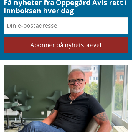
Få nyheter fra Oppegård Avis rett i
løypemaskiner kan sette skispor over
innboksen hver dag
denne om vinteren.
Kostnaden for broen med brokar og
tilkomst er på om lag ti millioner
kroner.
Den nye turveien med broen skal
driftes av Nordre Follo kommune.