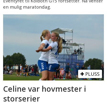
Eventyret til Kolbotn G15 fortsetter. Nå venter
en mulig maratondag.
PLUSS
Celine var hovmester i
storserier