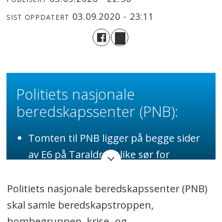
03.09.2020 - 23:11
SIST OPPDATERT
Politiets nasjonale
beredskapssenter (PNB):
Tomten til PNB ligger på begge sider
av E6 på Taraldrud, like sør for
kommunegrensen mot Oslo.
Hovedatkomsten er fra
Politiets nasjonale beredskapssenter (PNB)
rundkjøringen ved Taraldrudkrysset.
skal samle beredskapstroppen,
bombegruppen, krise- og