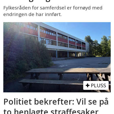
Fylkesråden for samferdsel er fornøyd med
endringen de har innført.
PLUSS
Politiet bekrefter: Vil se på
to henlagte straffesaker