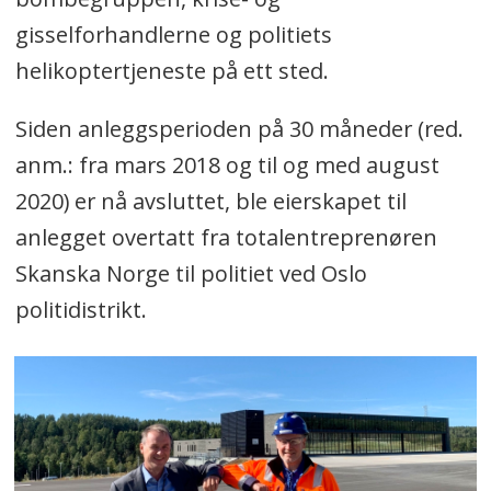
Skal samle beredskapstroppen,
gisselforhandlerne og politiets
bombegruppen, krise- og
helikoptertjeneste på ett sted.
gisselforhandlerne og politiets
helikoptertjeneste på ett sted.
Siden anleggsperioden på 30 måneder (red.
Har en kostnadsramme på 2,5
anm.: fra mars 2018 og til og med august
milliarder kroner (2015-kroner).
2020) er nå avsluttet, ble eierskapet til
anlegget overtatt fra totalentreprenøren
Har en samlet bygningsmasse på ca.
Skanska Norge til politiet ved Oslo
35 000 kvadratmeter og et tomteareal
politidistrikt.
på ca. 332 dekar.
Består av adkomstbygg, hovedbygg,
helikopterbase og treningsbygg
(gymsal, svømmehall, styrkerom,
skytebaner, skytehus, klatretårn,