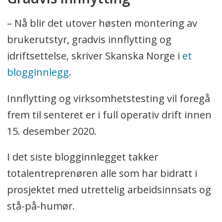
PNB skal etter planen være fullt
operativt innen 15. desember 2020.
– Nå blir det utover høsten montering av
brukerutstyr, gradvis innflytting og
idriftsettelse, skriver Skanska Norge i
et
blogginnlegg
.
Innflytting og virksomhetstesting vil foregå
frem til senteret er i full operativ drift innen
15. desember 2020.
I det siste blogginnlegget takker
totalentreprenøren alle som har bidratt i
prosjektet med utrettelig arbeidsinnsats og
stå-på-humør.