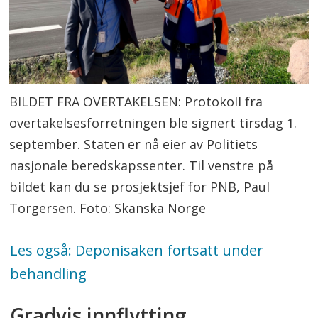
SIBO-landsby (strid i bebygget
område), hus for hundetrening og
hinderløype.
Ble bygget av totalentreprenør
BILDET FRA OVERTAKELSEN: Protokoll fra
Skanska Norge AS for Justis- og
overtakelsesforretningen ble signert tirsdag 1.
beredskapsdepartementet som
september. Staten er nå eier av Politiets
byggherre.
nasjonale beredskapssenter. Til venstre på
bildet kan du se prosjektsjef for PNB, Paul
Ansvaret for anlegget (eierskapet)
Torgersen. Foto: Skanska Norge
ligger nå hos Oslo politidistrikt.
Politiets Fellestjenester (PFT) skal ha
Les også: Deponisaken fortsatt under
ansvaret for forvaltning, teknisk drift
behandling
og service av PNB.
Gradvis innflytting