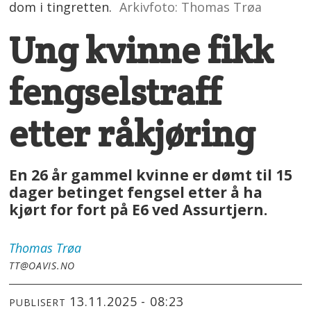
dom i tingretten.
Arkivfoto: Thomas Trøa
Ung kvinne fikk
fengselstraff
etter råkjøring
En 26 år gammel kvinne er dømt til 15
dager betinget fengsel etter å ha
kjørt for fort på E6 ved Assurtjern.
Thomas
Trøa
TT@OAVIS.NO
13.11.2025 - 08:23
PUBLISERT