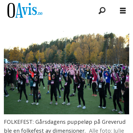
FOLKEFEST: Gårsdagens puppeløp på Greverud
ble en folkefest av dimensjoner.
Alle foto: Julie