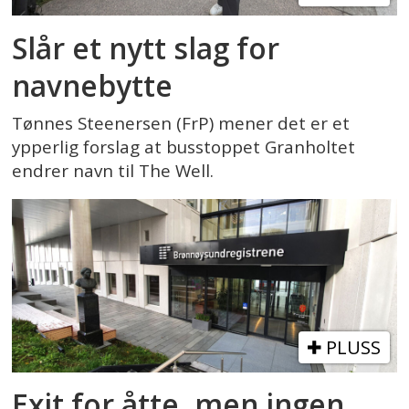
Slår et nytt slag for
navnebytte
Tønnes Steenersen (FrP) mener det er et
ypperlig forslag at busstoppet Granholtet
endrer navn til The Well.
PLUSS
Exit for åtte, men ingen