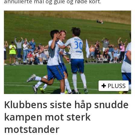
annullerte mål og gule og røde kort.
PLUSS
Klubbens siste håp snudde
kampen mot sterk
motstander