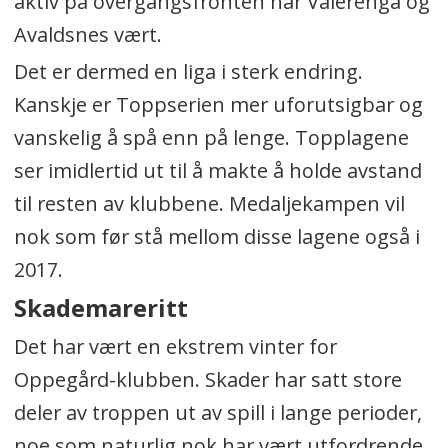
aktiv på overgangsfronten har Vålerenga og
Avaldsnes vært.
Det er dermed en liga i sterk endring.
Kanskje er Toppserien mer uforutsigbar og
vanskelig å spå enn på lenge. Topplagene
ser imidlertid ut til å makte å holde avstand
til resten av klubbene. Medaljekampen vil
nok som før stå mellom disse lagene også i
2017.
Skademareritt
Det har vært en ekstrem vinter for
Oppegård-klubben. Skader har satt store
deler av troppen ut av spill i lange perioder,
noe som naturlig nok har vært utfordrende.