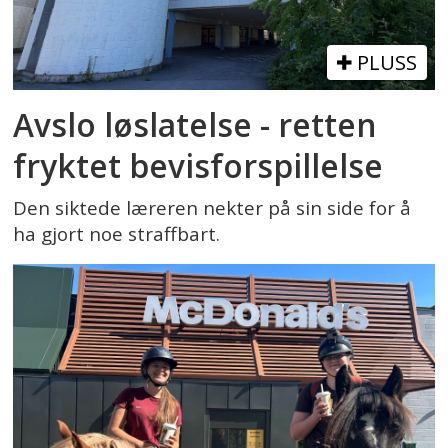
PLUSS
Avslo løslatelse - retten
fryktet bevisforspillelse
Den siktede læreren nekter på sin side for å
ha gjort noe straffbart.