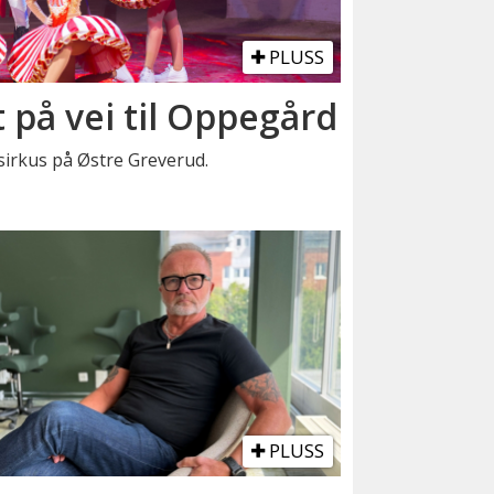
PLUSS
t på vei til Oppegård
t sirkus på Østre Greverud.
PLUSS