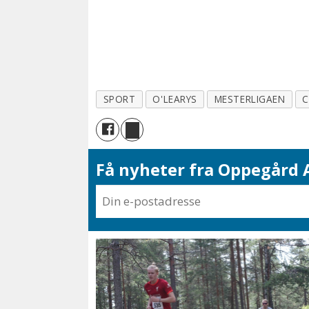
SPORT
O'LEARYS
MESTERLIGAEN
C
Få nyheter fra Oppegård A