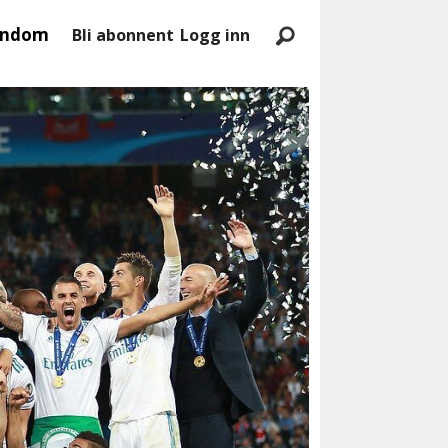
endom
Bli abonnent
Logg inn