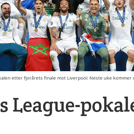
alen etter fjorårets finale mot Liverpool. Neste uke kommer 
 League-pokale