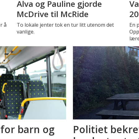
Alva og Pauline gjorde
Va
McDrive til McRide
20
r å
To lokale jenter tok en tur litt utenom det
En 
vanlige.
Oppe
lær
for barn og
Politiet bekre