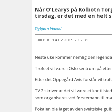
Når O'Learys på Kolbotn To
tirsdag, er det med en helt sp
Sigbjørn
Vedeld
14.02.2019 - 12:31
PUBLISERT
Neste uke kommer nemlig den legendar
Trofeet vil være i Oslo sentrum på ett
Etter det Oppegård Avis forstår vil trof
TV 2 skriver at det vil være et kor til
som organiseres ved førstemann til møl
Pokalen ble laget av den sveitsiske gul