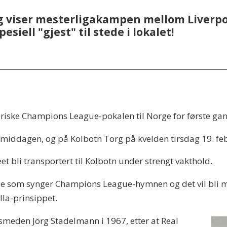
rg viser mesterligakampen mellom Liver
esiell "gjest" til stede i lokalet!
iske Champions League-pokalen til Norge for første ga
ermiddagen, og på Kolbotn Torg på kvelden tirsdag 19. fe
eet bli transportert til Kolbotn under strengt vakthold.
stede som synger Champions League-hymnen og det vil bli m
la-prinsippet.
lsmeden Jörg Stadelmann i 1967, etter at Real