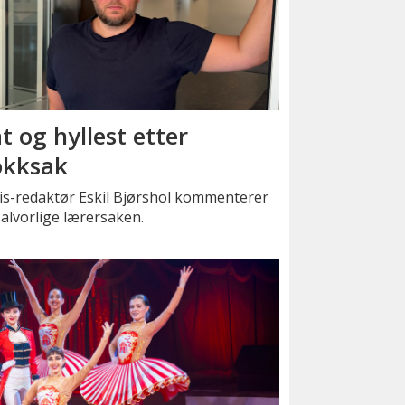
t og hyllest etter
okksak
is-redaktør Eskil Bjørshol kommenterer
alvorlige lærersaken.