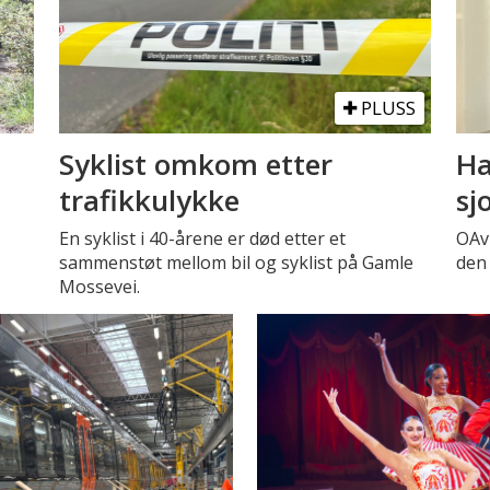
PLUSS
Syklist omkom etter
Ha
trafikkulykke
sj
En syklist i 40-årene er død etter et
OAv
sammenstøt mellom bil og syklist på Gamle
den 
Mossevei.