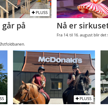
PLUSS
 går på
Nå er sirkuse
Fra 14. til 16. august blir de
 Østfoldbanen.
SS
PLUSS