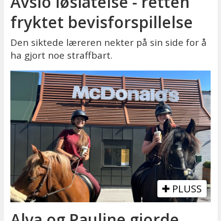
Avslo løslatelse - retten
fryktet bevisforspillelse
Den siktede læreren nekter på sin side for å
ha gjort noe straffbart.
PLUSS
Alva og Pauline gjorde