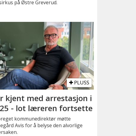
t sirkus på Østre Greverud.
PLUSS
r kjent med arrestasjon i
25 - lot læreren fortsette
preget kommunedirektør møtte
gård Avis for å belyse den alvorlige
ersaken.