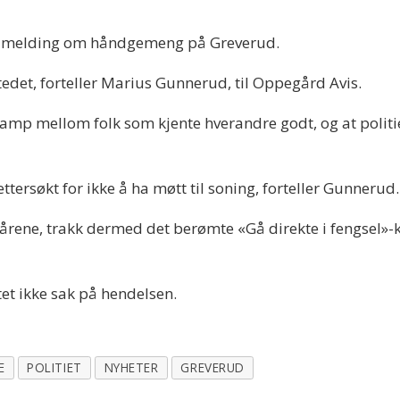
et melding om håndgemeng på Greverud.
stedet, forteller Marius Gunnerud, til Oppegård Avis.
sskamp mellom folk som kjente hverandre godt, og at poli
 ettersøkt for ikke å ha møtt til soning, forteller Gunnerud.
ne, trakk dermed det berømte «Gå direkte i fengsel»-kort
tet ikke sak på hendelsen.
E
POLITIET
NYHETER
GREVERUD