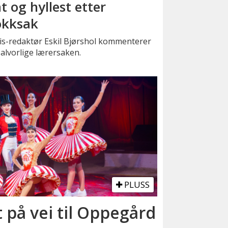
t og hyllest etter
okksak
is-redaktør Eskil Bjørshol kommenterer
alvorlige lærersaken.
PLUSS
t på vei til Oppegård