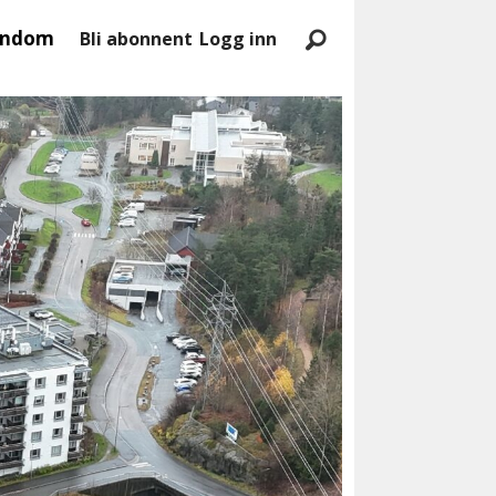
endom
Bli abonnent
Logg inn