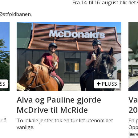
Fra 14. til 16. august blir de
 Østfoldbanen.
SS
PLUSS
Alva og Pauline gjorde
Va
McDrive til McRide
20
r å
To lokale jenter tok en tur litt utenom det
En 
vanlige.
Oppe
lær