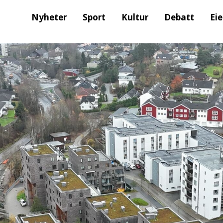
Nyheter
Sport
Kultur
Debatt
Ei