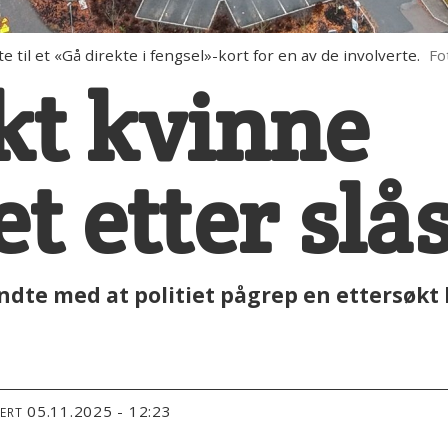
il et «Gå direkte i fengsel»-kort for en av de involverte.
Fo
kt kvinne
t etter sl
e med at politiet pågrep en ettersøkt k
05.11.2025 - 12:23
TERT