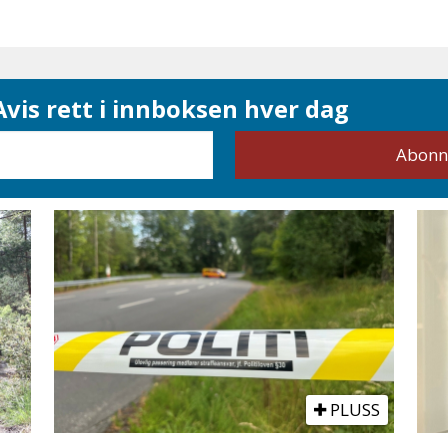
vis rett i innboksen hver dag
PLUSS