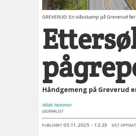
GREVERUD: En slåsskamp på Greverud førte t
Ettersø
pågrepe
Håndgemeng på Greverud endt
Hilde
Hammer
JOURNALIST
05.11.2025 - 12:23
PUBLISERT
SIST OPPDA