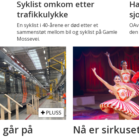
Syklist omkom etter
Ha
trafikkulykke
sj
En syklist i 40-årene er død etter et
OAv
sammenstøt mellom bil og syklist på Gamle
den 
Mossevei.
PLUSS
 går på
Nå er sirkuse