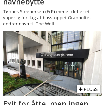
navnebytte
Tønnes Steenersen (FrP) mener det er et
ypperlig forslag at busstoppet Granholtet
endrer navn til The Well.
PLUSS
Exit for åtte, men ingen