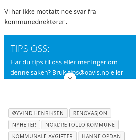
Vi har ikke mottatt noe svar fra
kommunedirektøren.
TIPS OSS:
Har du tips til oss eller meninger om
denne saken? Bruk tips@oavis.no eller
ring oss på 66 82 21 21.
ØYVIND HENRIKSEN
RENOVASJON
NYHETER
NORDRE FOLLO KOMMUNE
KOMMUNALE AVGIFTER
HANNE OPDAN