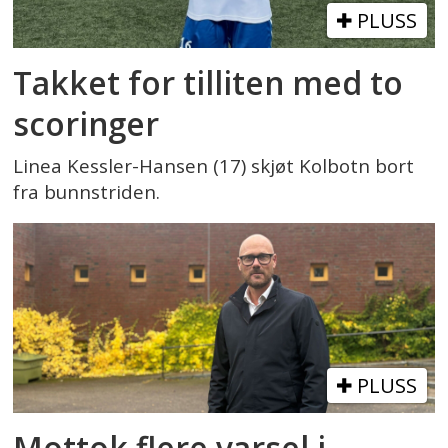
PLUSS
Takket for tilliten med to
scoringer
Linea Kessler-Hansen (17) skjøt Kolbotn bort
fra bunnstriden.
PLUSS
Mottok flere varsel i