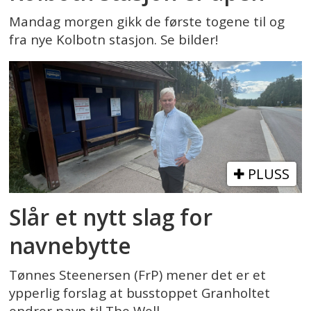
Mandag morgen gikk de første togene til og
fra nye Kolbotn stasjon. Se bilder!
PLUSS
Slår et nytt slag for
navnebytte
Tønnes Steenersen (FrP) mener det er et
ypperlig forslag at busstoppet Granholtet
endrer navn til The Well.