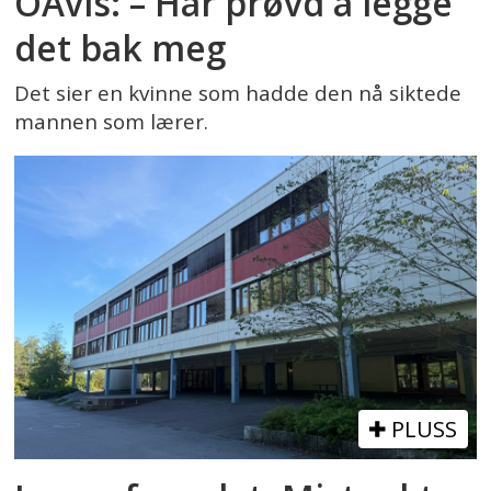
OAvis: – Har prøvd å legge
det bak meg
Det sier en kvinne som hadde den nå siktede
mannen som lærer.
PLUSS