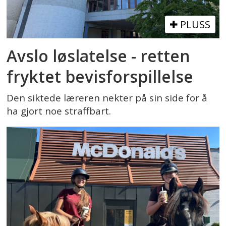
PLUSS
Avslo løslatelse - retten
fryktet bevisforspillelse
Den siktede læreren nekter på sin side for å
ha gjort noe straffbart.