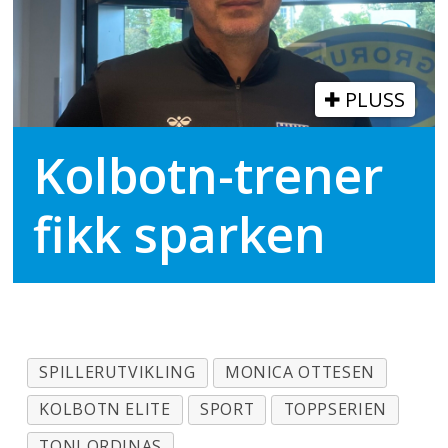
PLUSS
Kolbotn-trener
fikk sparken
SPILLERUTVIKLING
MONICA OTTESEN
KOLBOTN ELITE
SPORT
TOPPSERIEN
TONI ORDINAS