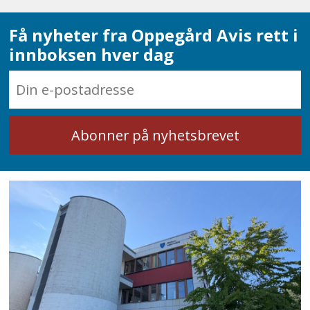
Få nyheter fra Oppegård Avis rett i
innboksen hver dag