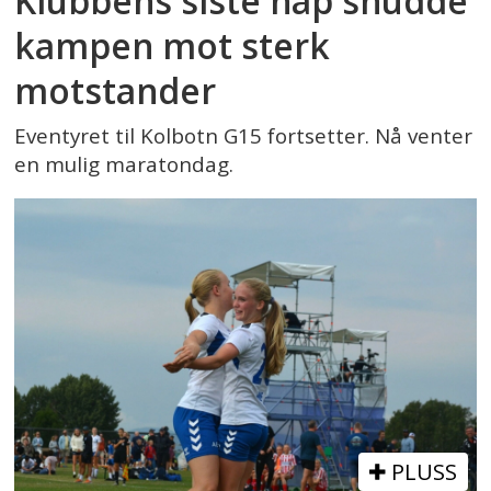
Klubbens siste håp snudde
kampen mot sterk
motstander
Eventyret til Kolbotn G15 fortsetter. Nå venter
en mulig maratondag.
PLUSS