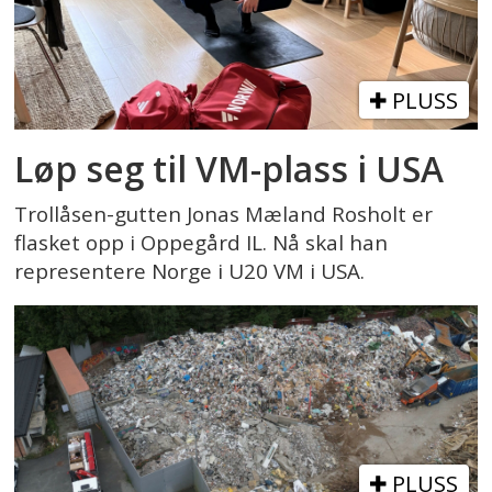
PLUSS
Løp seg til VM-plass i USA
Trollåsen-gutten Jonas Mæland Rosholt er
flasket opp i Oppegård IL. Nå skal han
representere Norge i U20 VM i USA.
PLUSS