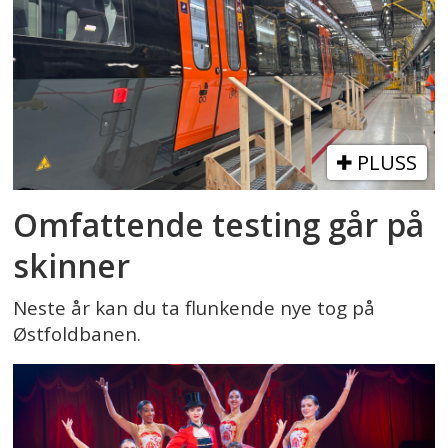
PLUSS
Omfattende testing går på
skinner
Neste år kan du ta flunkende nye tog på
Østfoldbanen.