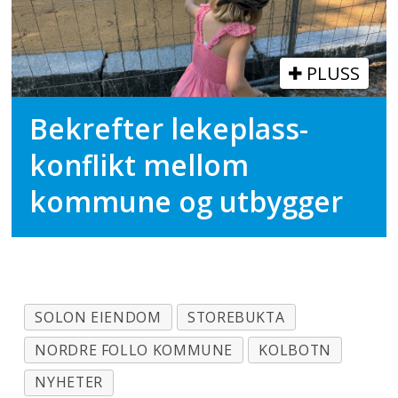
PLUSS
Bekrefter lekeplass-
konflikt mellom
kommune og utbygger
SOLON EIENDOM
STOREBUKTA
NORDRE FOLLO KOMMUNE
KOLBOTN
NYHETER