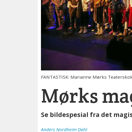
FANTASTISK: Marianne Mørks Teaterskoles
Mørks magi
Se bildespesial fra det magi
Anders
Nordheim Dahl