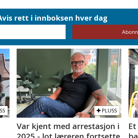
vis rett i innboksen hver dag
SS
PLUSS
Var kjent med arrestasjon i
Et
2025 - lot læreren fortsette
ba