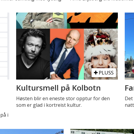
PLUSS
Kultursmell på Kolbotn
Fa
Høsten blir en eneste stor opptur for den
Det 
som er glad i kortreist kultur.
natt
på i