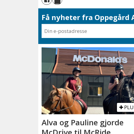
Få nyheter fra Oppegård A
PLU
Alva og Pauline gjorde
McDrive til McRide