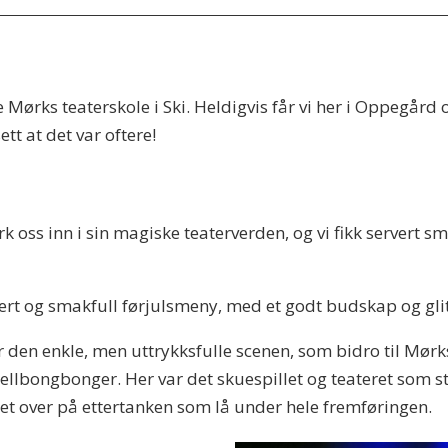
Mørks teaterskole i Ski. Heldigvis får vi her i Oppegård 
ett at det var oftere!
 oss inn i sin magiske teaterverden, og vi fikk servert 
iert og smakfull førjulsmeny, med et godt budskap og glit
r den enkle, men uttrykksfulle scenen, som bidro til Mørks
smellbongbonger. Her var det skuespillet og teateret som s
net over på ettertanken som lå under hele fremføringen.