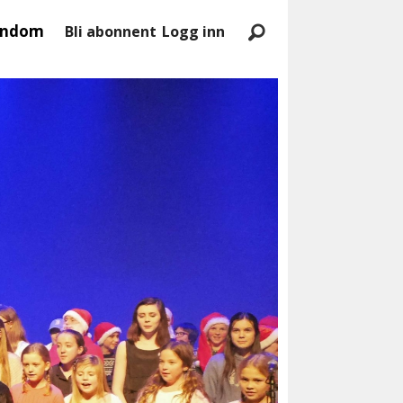
endom
Bli abonnent
Logg inn