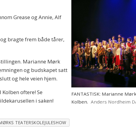
Innom Grease og Annie, Alf
 og bragte frem både tårer,
tillingen. Marianne Mørk
 stemningen og budskapet satt
 slutt og hele veien hjem.
il Kolben oftere! Se
FANTASTISK: Marianne Mørks 
bildekarusellen i saken!
Kolben.
Anders Nordheim D
MØRKS TEATERSKOLEJULESHOW