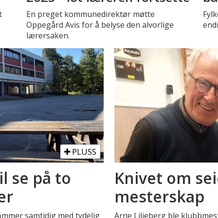
t
En preget kommunedirektør møtte
Fyl
Oppegård Avis for å belyse den alvorlige
endr
lærersaken.
PLUSS
il se på to
Knivet om sei
er
mesterskap
Kommer samtidig med tydelig
Arne Liljeberg ble klubbmest