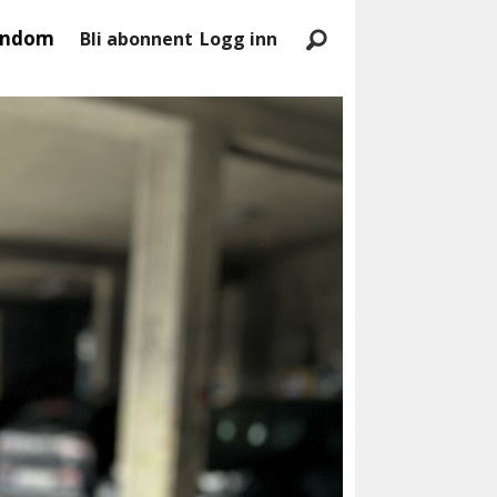
endom
Bli abonnent
Logg inn