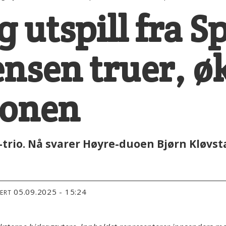
 utspill fra S
nsen truer, ø
jonen
p-trio. Nå svarer Høyre-duoen Bjørn Kløvsta
05.09.2025 - 15:24
TERT