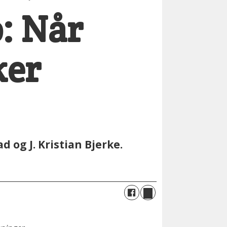
p: Når
ker
d og J. Kristian Bjerke.