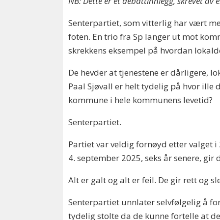
NB: Dette er et debattinnlegg, skrevet av
Senterpartiet, som vitterlig har vært m
foten. En trio fra Sp langer ut mot ko
skrekkens eksempel på hvordan lokalde
De hevder at tjenestene er dårligere, l
Paal Sjøvall er helt tydelig på hvor ille
kommune i hele kommunens levetid?
Senterpartiet.
Partiet var veldig fornøyd etter valget i 
4. september 2025, seks år senere, gir d
Alt er galt og alt er feil. De gir rett og 
Senterpartiet unnlater selvfølgelig å f
tydelig stolte da de kunne fortelle at