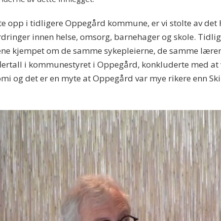
ste opp i tidligere Oppegård kommune, er vi stolte av de
fordringer innen helse, omsorg, barnehager og skole. Tidl
e kjempet om de samme sykepleierne, de samme lærerne
rt flertall i kommunestyret i Oppegård, konkluderte med at
i og det er en myte at Oppegård var mye rikere enn Sk