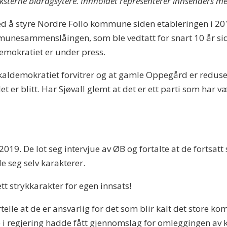
 eksterne bidragsytere. Innholdet representerer innsenders m
ed å styre Nordre Follo kommune siden etableringen i 2019
mmunesammenslåingen, som ble vedtatt for snart 10 år sid
mokratiet er under press.
okaldemokratiet forvitrer og at gamle Oppegård er reduser
 det er blitt. Har Sjøvall glemt at det er ett parti som har
2019. De lot seg intervjue av ØB og fortalte at de fortsatt s
e seg selv karakterer.
slett strykkarakter for egen innsats!
ortelle at de er ansvarlig for det som blir kalt det store
 de i regjering hadde fått gjennomslag for omleggingen 