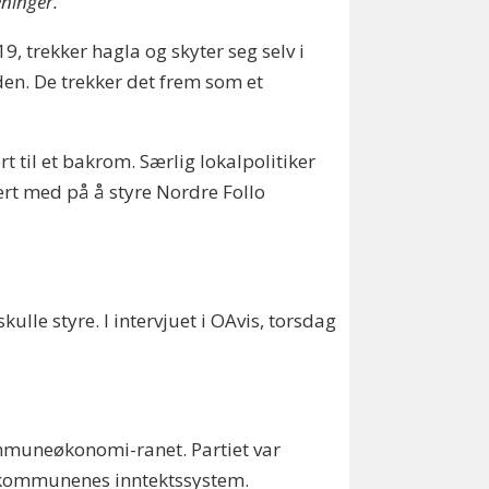
eninger.
, trekker hagla og skyter seg selv i
en. De trekker det frem som et
t til et bakrom. Særlig lokalpolitiker
 vært med på å styre Nordre Follo
kulle styre. I intervjuet i OAvis, torsdag
 kommuneøkonomi-ranet. Partiet var
av kommunenes inntektssystem.