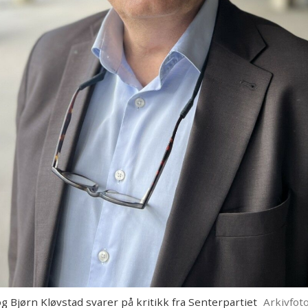
og Bjørn Kløvstad svarer på kritikk fra Senterpartiet
Arkivfoto