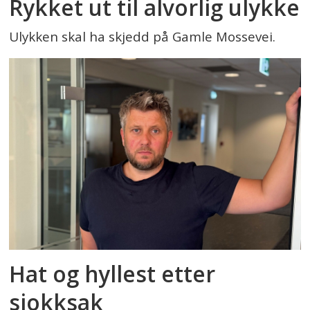
Rykket ut til alvorlig ulykke
Ulykken skal ha skjedd på Gamle Mossevei.
Hat og hyllest etter
sjokksak