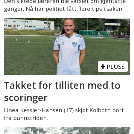
Den siktede læreren ble varslet om gjentatte
ganger. Nå har politiet fått flere tips i saken.
PLUSS
Takket for tilliten med to
scoringer
Linea Kessler-Hansen (17) skjøt Kolbotn bort
fra bunnstriden.