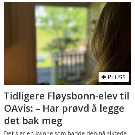
PLUSS
Tidligere Fløysbonn-elev til
OAvis: – Har prøvd å legge
det bak meg
Det sier en kvinne som hadde den nå siktede