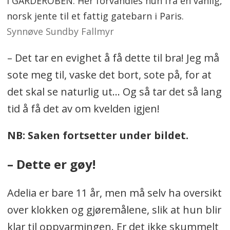
I GARDEROBEN: Her forvandles hun fra en vanlig,
norsk jente til et fattig gatebarn i Paris.
Synnøve Sundby Fallmyr
– Det tar en evighet å få dette til bra! Jeg må
sote meg til, vaske det bort, sote på, for at
det skal se naturlig ut… Og så tar det så lang
tid å få det av om kvelden igjen!
NB: Saken fortsetter under bildet.
– Dette er gøy!
Adelia er bare 11 år, men må selv ha oversikt
over klokken og gjøremålene, slik at hun blir
klar til oppvarmingen. Er det ikke skummelt