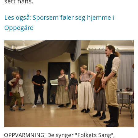
sett hans.
Les også: Sporsem føler seg hjemme i
Oppegård
OPPVARMNING: De synger "Folkets Sang",