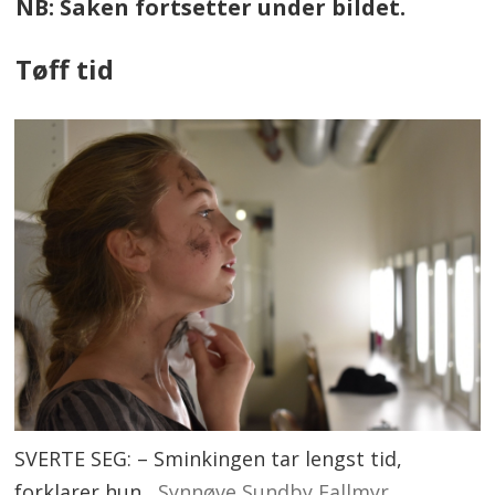
NB: Saken fortsetter under bildet.
Tøff tid
SVERTE SEG: – Sminkingen tar lengst tid,
forklarer hun.
Synnøve Sundby Fallmyr