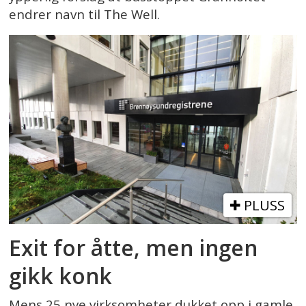
endrer navn til The Well.
PLUSS
Exit for åtte, men ingen
gikk konk
Mens 25 nye virksomheter dukket opp i gamle