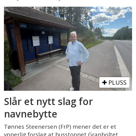
PLUSS
Slår et nytt slag for
navnebytte
Tønnes Steenersen (FrP) mener det er et
ypperlig forslag at busstoppet Granholtet