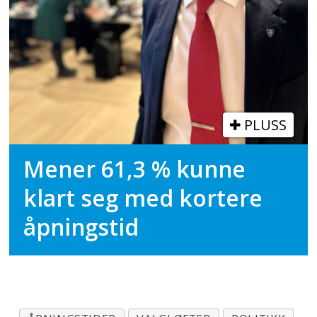
PLUSS
Mener 61,3 % kunne
klart seg med kortere
åpningstid