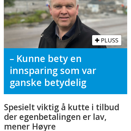
PLUSS
– Kunne bety en
innsparing som var
ganske betydelig
Spesielt viktig å kutte i tilbud
der egenbetalingen er lav,
mener Høyre