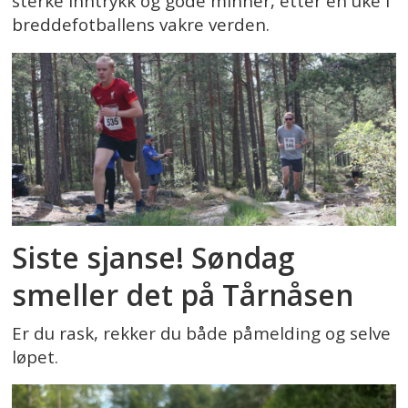
sterke inntrykk og gode minner, etter en uke i
breddefotballens vakre verden.
Siste sjanse! Søndag
smeller det på Tårnåsen
Er du rask, rekker du både påmelding og selve
løpet.