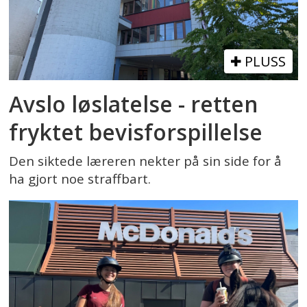
PLUSS
Avslo løslatelse - retten
fryktet bevisforspillelse
Den siktede læreren nekter på sin side for å
ha gjort noe straffbart.