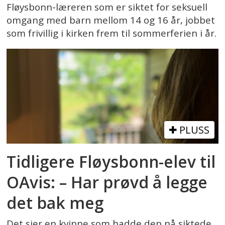
Fløysbonn-læreren som er siktet for seksuell
omgang med barn mellom 14 og 16 år, jobbet
som frivillig i kirken frem til sommerferien i år.
PLUSS
Tidligere Fløysbonn-elev til
OAvis: – Har prøvd å legge
det bak meg
Det sier en kvinne som hadde den nå siktede