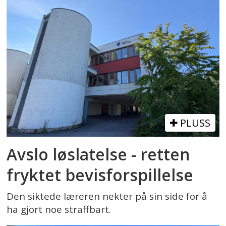
PLUSS
Avslo løslatelse - retten
fryktet bevisforspillelse
Den siktede læreren nekter på sin side for å
ha gjort noe straffbart.