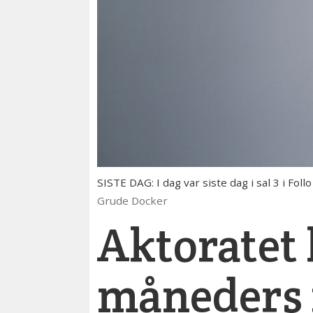
SISTE DAG: I dag var siste dag i sal 3 i Fo
Grude Docker
Aktoratet 
måneders f