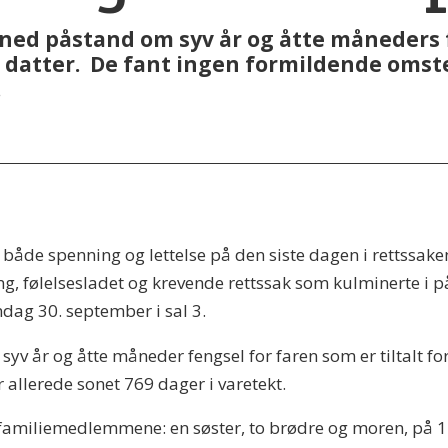
ned påstand om syv år og åtte måneders 
sin datter. De fant ingen formildende om
.
v både spenning og lettelse på den siste dagen i rettssak
lang, følelsesladet og krevende rettssak som kulminerte 
ag 30. september i sal 3.
v år og åtte måneder fengsel for faren som er tiltalt fo
allerede sonet 769 dager i varetekt.
 familiemedlemmene: en søster, to brødre og moren, på 1