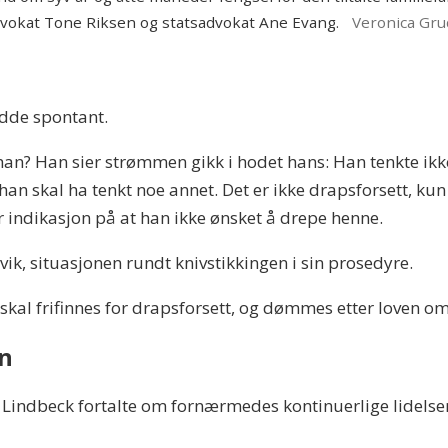
dvokat Tone Riksen og statsadvokat Ane Evang.
Veronica Gru
edde spontant.
han? Han sier strømmen gikk i hodet hans: Han tenkte ikke
han skal ha tenkt noe annet. Det er ikke drapsforsett, kun
ar indikasjon på at han ikke ønsket å drepe henne.
rvik, situasjonen rundt knivstikkingen i sin prosedyre.
skal frifinnes for drapsforsett, og dømmes etter loven 
en
ndbeck fortalte om fornærmedes kontinuerlige lidelser. 