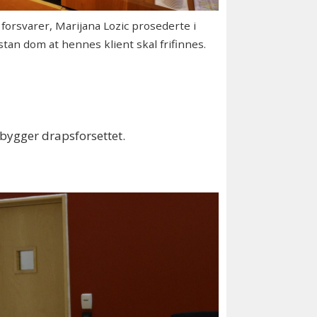
orsvarer, Marijana Lozic prosederte i
åstan dom at hennes klient skal frifinnes.
rbygger drapsforsettet.