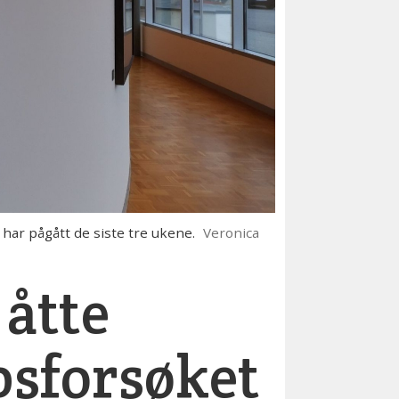
 har pågått de siste tre ukene.
Veronica
 åtte
psforsøket