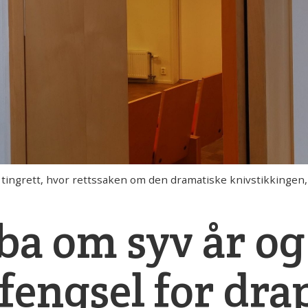
llo tingrett, hvor rettssaken om den dramatiske knivstikkingen,
ba om syv år og
engsel for dra