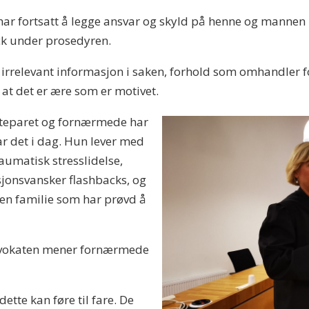
e har fortsatt å legge ansvar og skyld på henne og mannen
eck under prosedyren.
til irrelevant informasjon i saken, forhold som omhandler
om at det er ære som er motivet.
ekteparet og fornærmede har
ar det i dag. Hun lever med
aumatisk stresslidelse,
sjonsvansker flashbacks, og
gen familie som har prøvd å
sadvokaten mener fornærmede
dette kan føre til fare. De