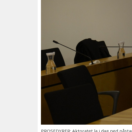
PROSEDYRER: Aktoratet la i dag ned påstand