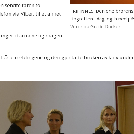
en sendte faren to
FRIFINNES: Den ene brorens f
efon via Viber, til et annet
tingretten i dag, og la ned p
Veronica Grude Docker
ganger i tarmene og magen.
 at både meldingene og den gjentatte bruken av kniv unde