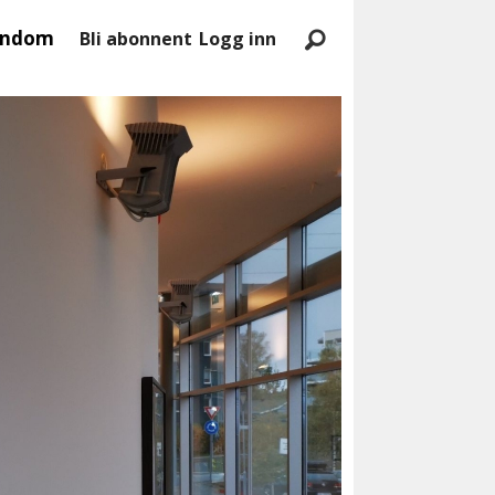
endom
Bli abonnent
Logg inn