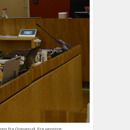
ren fra Greverud. Fra venstre: