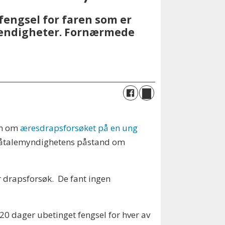
fengsel for faren som er
stendigheter. Fornærmede
en om
æresdrapsforsøket på en ung
i påtalemyndighetens påstand om
r drapsforsøk. De fant ingen
20 dager ubetinget fengsel for hver av