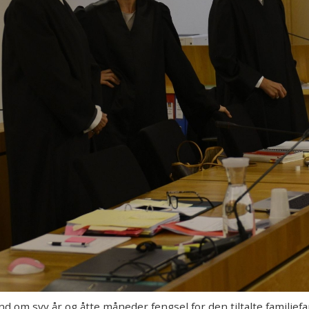
 om syv år og åtte måneder fengsel for den tiltalte familiefa