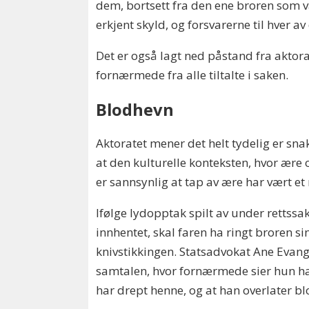
dem, bortsett fra den ene broren som va
erkjent skyld, og forsvarerne til hver a
Det er også lagt ned påstand fra aktora
fornærmede fra alle tiltalte i saken.
Blodhevn
Aktoratet mener det helt tydelig er sna
at den kulturelle konteksten, hvor ære o
er sannsynlig at tap av ære har vært et
Ifølge lydopptak spilt av under rettssa
innhentet, skal faren ha ringt broren si
knivstikkingen. Statsadvokat Ane Evan
samtalen, hvor fornærmede sier hun har
har drept henne, og at han overlater b