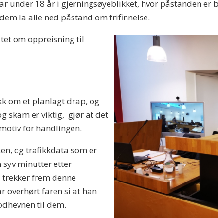
r under 18 år i gjerningsøyeblikket, hvor påstanden er be
v dem la alle ned påstand om frifinnelse.
tet om oppreisning til
kk om et planlagt drap, og
g skam er viktig, gjør at det
 motiv for handlingen.
ken, og trafikkdata som er
n syv minutter etter
g trekker frem denne
 overhørt faren si at han
lodhevnen til dem.