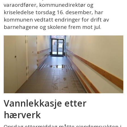
varaordfører, kommunedirektør og
kriseledelse torsdag 16. desember, har
kommunen vedtatt endringer for drift av
barnehagene og skolene frem mot jul.
Vannlekkasje etter
hærverk
Onsdag ettermiddag måtte eiendomsvakten i