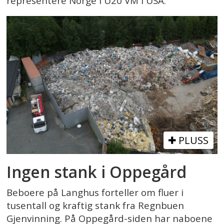
representere Norge i U20 VM i USA.
PLUSS
Ingen stank i Oppegård
Beboere på Langhus forteller om fluer i
tusentall og kraftig stank fra Regnbuen
Gjenvinning. På Oppegård-siden har naboene